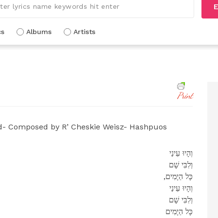
E
cs
Albums
Artists
Print
d- Composed by R’ Cheskie Weisz- Hashpuos
וְהָיוּ עֵינַי
וְלִבִּי שָׁם
,כָּל הַיָמִים
וְהָיוּ עֵינַי
וְלִבִּי שָׁם
כָּל הַיָמִים