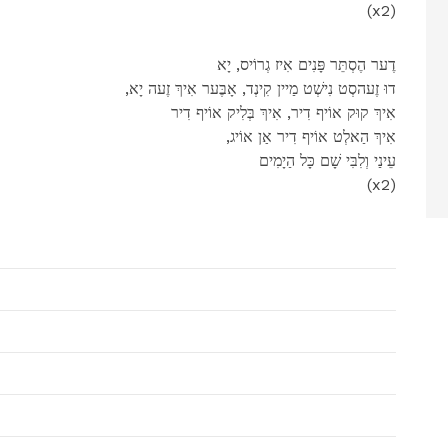
(x2)
דֶער הֶסְתֵּר פָּנִים אִיז גְרוֹיס, יָא
,דוּ זֶעהסְט נִישְׁט מַיין קִינְד, אָבֶּער אִיךְ זֶעה יָא
אִיךְ קוּק אוֹיף דִיר, אִיךְ בְּלִיק אוֹיף דִיר
,אִיךְ הַאלְט אוֹיף דִיר אַן אוֹיג
עֵינַי וְלִבִּי שָׁם כָּל הַיָמִים
(x2)