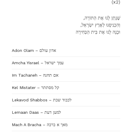
(x2)
,שֶׁנָתַן לָנוּ אֶת הַתּוֹרָה
,וְהִכְנִיסָנוּ לְאֶרֶץ יִשְׂרָאֵל
וּבָנָה לָנוּ אֶת בֵּית הַבְּחִירָה
Adon Olam – אדון עולם
Amcha Yisrael – עמך ישראל
Im Tachaneh – אם תחנה
Kel Mistater – קל מסתתר
Lekavod Shabbos – לכבוד שבת
Lemaan Daas – למען דעת
Mach A Bracha – מאך א ברכה