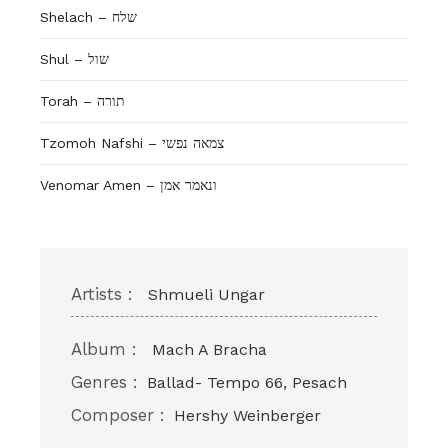
Shelach – שלח
Shul – שול
Torah – תורה
Tzomoh Nafshi – צמאה נפשי
Venomar Amen – ונאמר אמן
Artists :
Shmueli Ungar
Album :
Mach A Bracha
Genres :
Ballad- Tempo 66, Pesach
Composer :
Hershy Weinberger