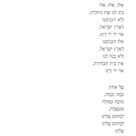
אִלוּ, אִלוּ, אִלוּ
,נָתַן לָנוּ אֶת הַתּוֹרָה
וְלֹא הִכְנִיסָנוּ
,לְאֶרֶץ יִשְׂרָאֵל
.אוֹי יוֹי יוֹי דַיֵנוּ
אִלוּ הִכְנִיסָנוּ
,לְאֶרֶץ יִשְׂרָאֵל
וְלֹא בָנָה לָנוּ
,אֶת בֵּית הַבְּחִירָה
אוֹי יוֹי דַיֵנוּ
עַל אַחַת
,כַּמָה וְכַמָה
טוֹבָה כְּפוּלָה
,וּמְכֻפֶּלֶת
לַמָקוֹם עָלֵינוּ
לַמָקוֹם עָלֵינוּ
עָלֵינוּ