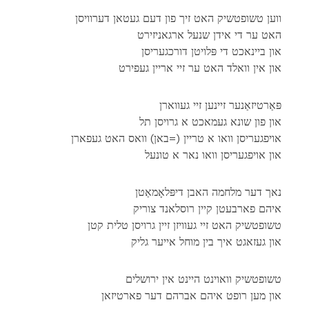
ווען טשופטשיק האט זיך פון דעם געטאן דערוויסן
האט ער די אידן שנעל ארגאניזירט
און ביינאכט די פּלויטן דורכגעריסן
און אין וואלד האט ער זיי אריין געפירט
פּאַרטיזאַנער זיינען זיי געווארן
און פון שונא געמאכט א גרויסן תל
אויפגעריסן וואו א טריין (=באן) וואס האט געפארן
און אויפגעריסן וואו נאר א טונעל
נאך דער מלחמה האבן דיפּלאָמאַטן
איהם פארבעטן קיין רוסלאנד צוריק
טשופטשיק האט זיי געוויזן זיין גרויסן טלית קטן
און געזאגט איך בין מוחל אייער גליק
טשופטשיק וואוינט היינט אין ירושלים
און מען רופט איהם אברהם דער פארטיזאן