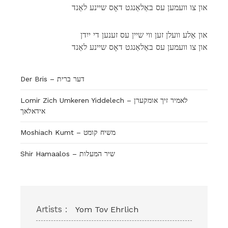
און צו וועמען עס באַלאַנגט דאָס שיינע לאַנד
און אַלע וועלן זען ווי שיין עס זענען די ייִדן
און צו וועמען עס באַלאַנגט דאָס שיינע לאַנד
Der Bris – דער ברית
Lomir Zich Umkeren Yiddelech – לאמיר זיך אומקערן
אידאלאך
Moshiach Kumt – משיח קומט
Shir Hamaalos – שיר המעלות
Artists :
Yom Tov Ehrlich