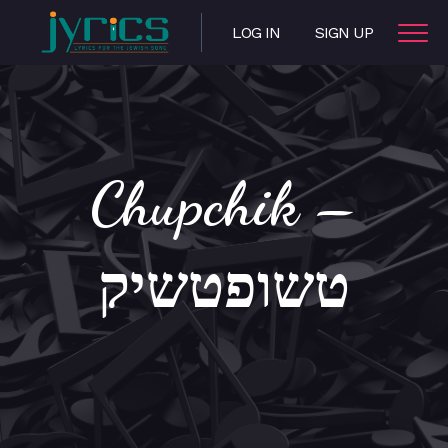
LOG IN
SIGN UP
Chupchik –
טשופטשיק