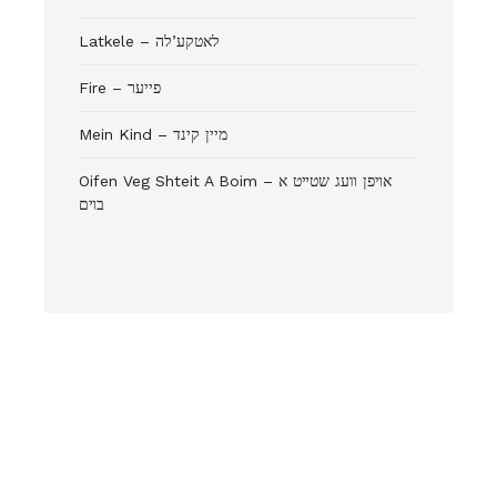
Latkele – לאטקע’לה
Fire – פייער
Mein Kind – מיין קינד
Oifen Veg Shteit A Boim – אױפן װעג שטײט א
בױם