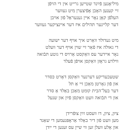
מיליאָנען פֿײַנד שטייען גרייט אין די הויפֿן
זיי קענען האָבן אָפֿיצערן מיט געווער
העלפֿן קאָן נאָר איין גענעראַל פֿון אויבן
דער קליינער תּהילים איז דער איינציקער געווער
מיט געדולד וואַרט איך אויף דער ישועה
די גאולה איז פֿאַר זיי שוין אויף דער וועלט
נאָר איידער עס וואַקסט אַרויס די גוטע תּבֿואה
ווילדע גראָזן וואַקסן אויפֿן פֿעלד
שטעכעדיקע דערנער וואַקסן דאָרט כּסדר
און פֿון גאָרטן מאַכן זיי אַ תּל
דער בעל־הבית קומט מאַכן באַלד אַ סדר
און די תּבֿואה וועט וואַקסן פֿײַן און שנעל
ציון, ציון, דו וועסט זײַן צופֿרידן
מען וועט פֿון דיר באַלד אַראָפּנעמען די שאַנד
און אַלע וועלן זען ווי שיין עס זענען די ייִדן