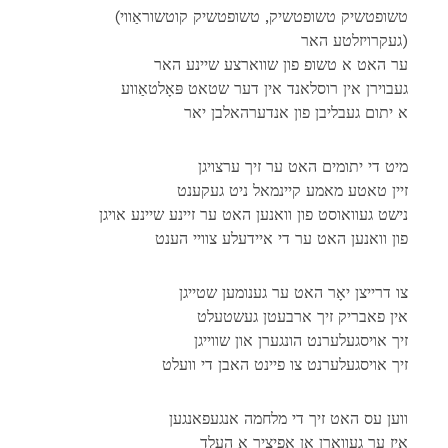
(טשופטשיק טשופטשיק, טשופטשיק קוטשוראַווי
(געקרויזלטע האר
ער האט א טשופ פון שווארצע שיינע האר
געבוירן אין רוסלאנד אין דער שטאט פּאָלטאַווע
א יתום געבליבן פון אנדערהאלבן יאר
מיט די יתומים האט ער זיך ערצויגן
זיין טאטע מאמע קיינמאל ניט געקענט
נישט געוואוסט פון וואנען האט ער זיינע שיינע אויגן
פון וואנען האט ער די איידעלע צוויי הענט
צו דרייצן יאָר האט ער גענומען שטייגן
אין פאבריק זיך ארבעטן געשטעלט
זיך אויסגעלערנט הונגערן און שווייגן
זיך אויסגעלערנט צו פיינט האבן די וועלט
ווען עס האט זיך די מלחמה אנגעפאנגען
איז ער געווארן אן אפיציר א העלד