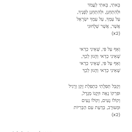
בָּאתִי, בָּאתִי לַעֲמֹד
,וּלְהִתְחַנֵן, וּלְהִתְחַנֵן לְפָנֶיךָ
עַל עַמְךָ, עַל עַמְךָ יִשְׂרָאֵל
אֲשֶׁר, אֲשֶׁר שְׁלָחוּנִי
(x2)
וְאַף עַל פִּי, שֶׁאֵינִי כְדַאי
,שֶׁאֵינִי כְדַאי וְהָגוּן לְכַךְ
וְאַף עַל פִּי, שֶׁאֵינִי כְדַאי
שֶׁאֵינִי כְדַאי וְהָגוּן לְכַךְ
וְקַבֵּל תְּפִלָתִי כִּתְפִלַת זָקֵן וְרָגִיל
,וּפִרְקוֹ נָאֶה וּזְקָנוֹ מְגֻדָל
וְקוֹלוֹ נָעִים, וְקוֹלוֹ נָעִים
וּמְעוּרָב, בְּדַעַת עִם הַבְּרִיוֹת
(x2)