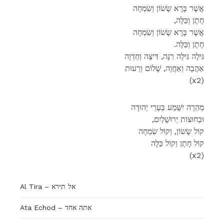
אֲשֶׁר בָּרָא שָׂשׂוֹן וְשִׂמְחָה
,חָתָן וְכַּלָּה
אֲשֶׁר בָּרָא שָׂשׂוֹן וְשִׂמְחָה
.חָתָן וְכַּלָּה
גִּילָה גִּילָה רִנָּה, דִּיצָה וְחֶדְוָה
אַהֲבָה וְאַחֲוָה, שָׁלוֹם וְרֵעוּת
(x2)
מְהֵרָה יִשָּׁמַע בְּעָרֵי יְהוּדָה
,וּבְחוּצוֹת יְרוּשָׁלַיִם
קוֹל שָׂשׂוֹן, וְקוֹל שִׂמְחָה
קוֹל חָתָן וְקוֹל כַּלָּה
(x2)
Al Tira – אל תירא
Ata Echod – אתה אחד