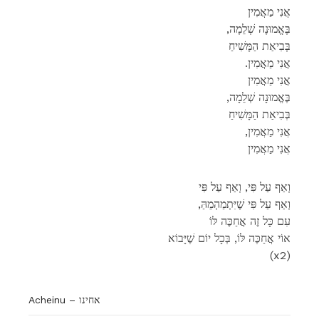
אֲנִי מַאֲמִין
,בֶּאֱמוּנָה שְׁלֵמָה
בְּבִיאַת הַמָּשִׁיחַ
.אֲנִי מַאֲמִין
אֲנִי מַאֲמִין
,בֶּאֱמוּנָה שְׁלֵמָה
בְּבִיאַת הַמָּשִׁיחַ
,אֲנִי מַאֲמִין
אֲנִי מַאֲמִין
וְאַף עַל פִּי, וְאַף עַל פִּי
,וְאַף עַל פִּי שֶׁיִּתְמַהְמֵהַּ
עִם כָּל זֶה אֲחַכֶּה לּוֹ
אוֹי אֲחַכֶּה לּוֹ, בְּכָל יוֹם שֶׁיָּבוֹא
(x2)
Acheinu – אחינו