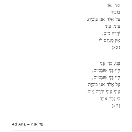
אֲנִי, אֲנִי
בּוֹכִיָּה
,עַל אֵלֶּה אֲנִי בּוֹכִיָּה
עֵינִי, עֵינִי
,יֹרְדָה מַּיִם
אֵין מְנַחֵם לִי
(x2)
בָּנַי, בָּנַי, בָּנַי
,הָיוּ בָּנַי שׁוֹמֵמִים
,הָיוּ בָּנַי שׁוֹמֵמִים
עַל אֵלֶּה אֲנִי בוֹכִיָּה
,עֵינִי עֵינִי יֹרְדָה מַּיִם
כִּי גָבַר אוֹיֵב
(x2)
Ad Ana – עד אנה