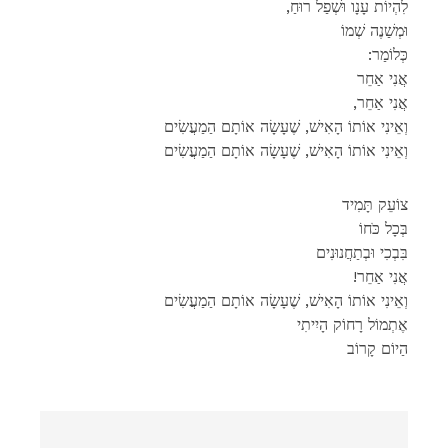
,לִהְיוֹת עָנָו וּשְׁפַל רוּחַ
וּמְשַׁנֶה שְׁמוֹ
:כְּלוֹמַר
אֲנִי אַחֵר
,אֲנִי אַחֵר
וְאֵינִי אוֹתוֹ הָאִישׁ, שֶׁעָשָׂה אוֹתָם הַמַעֲשִׂים
וְאֵינִי אוֹתוֹ הָאִישׁ, שֶׁעָשָׂה אוֹתָם הַמַעֲשִׂים
צוֹעֵק תָּמִיד
בְּכָל כֹּחוֹ
בִּבְכִי וּבְתַחֲנוּנִים
!אֲנִי אַחֵר
וְאֵינִי אוֹתוֹ הָאִישׁ, שֶׁעָשָׂה אוֹתָם הַמַעֲשִׂים
אֶתְמוֹל רָחוֹק הָיִיתִי
הַיוֹם קָרוֹב