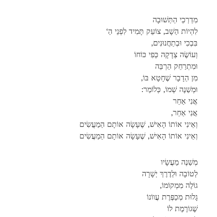
מִדַרְכֵי הַתְּשׁוּבָה
‘לִהְיוֹת הַשָׁב, צוֹעֵק תָּמִיד לִפְנֵי הַ
,בִּבְכִי וּבְתַחֲנוּנִים
וְעוֹשֶׂה צְדָקָה כְּפִי כּוֹחוֹ
וּמִתְרַחֵק הַרְבֵּה
,מִן הַדָבָר שֶׁחָטָא בּוֹ
:וּמְשַׁנֶה שְׁמוֹ, כְּלוֹמַר
אֲנִי אַחֵר
,אֲנִי אַחֵר
וְאֵינִי אוֹתוֹ הָאִישׁ, שֶׁעָשָׂה אוֹתָם הַמַעֲשִׂים
וְאֵינִי אוֹתוֹ הָאִישׁ, שֶׁעָשָׂה אוֹתָם הַמַעֲשִׂים
מְשַׁנֶה מַעֲשָׂיו
לְטוֹבָה וּלְדֶרֶךְ יְשָׁרָה
,גוֹלֶה מִמְקוֹמוֹ
גָלוּת מְכַפֶּרֶת עֲווֹנוֹ
שֶׁגוֹרֶמֶת לוֹ