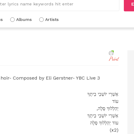
E
cs
Albums
Artists
Print
hoir- Composed by Eli Gerstner- YBC Live 3
אַשְׁרֵי יוֹשְׁבֵי בֵיתֶךָ
עוֹד
,יְהַלְלוּךָ סֶּלָה
אַשְׁרֵי יוֹשְׁבֵי בֵיתֶךָ
עוֹד יְהַלְלוּךָ סֶּלָה
(x2)