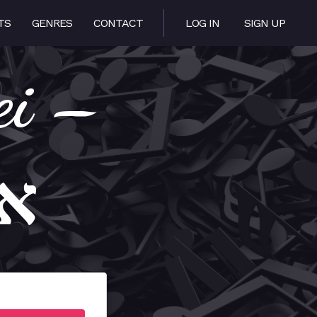
TS
GENRES
CONTACT
LOG IN
SIGN UP
ei –
א