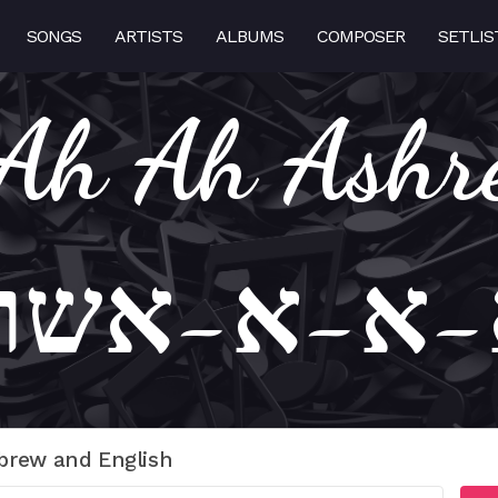
SONGS
ARTISTS
ALBUMS
COMPOSER
SETLIS
Ah Ah Ashr
-א-א-אשרי
brew and English