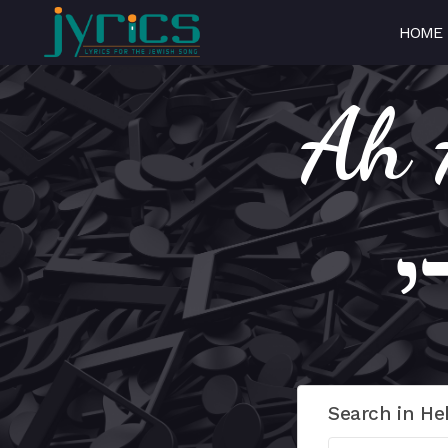
HOME
Ah 
Search in He