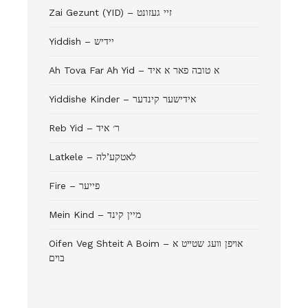
Zai Gezunt (YID) – זיי געזונט
Yiddish – יידיש
Ah Tova Far Ah Yid – א טובה פאר א איד
Yiddishe Kinder – אידישער קינדער
Reb Yid – ר׳ איד
Latkele – לאטקע’לה
Fire – פייער
Mein Kind – מיין קינד
Oifen Veg Shteit A Boim – אױפן װעג שטײט א
בױם