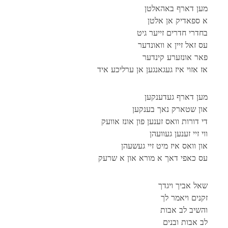
מען דארף באהאלטן
א ספאדיק אן אלטן
בחדרי חדרים זייער גיט
עס זאל זיין א וואונדער
פאר אונזערע קינדער
אז אזוי איז געגאנגען אן ערליכע איד
מען דארף געדענקען
און שטארק נאך בענקען
די דורות וואס זענען פון אונז אוועק
ווי זיי זענען געוועהן
און וואס איז מיט זיי געשעהן
עס כאפי דאך א מורא און א שרעק
שאל אביך ויגדך
זקנים ויאמר לך
והשיב לב אבות
לב אבות ובנים