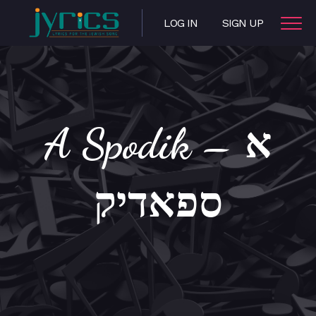
LOG IN
SIGN UP
A Spodik – א
ספאדיק