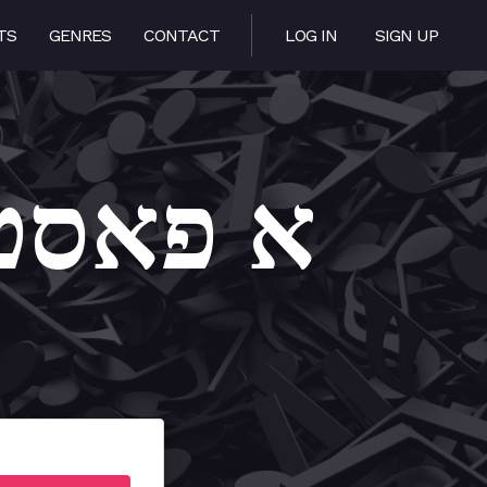
TS
GENRES
CONTACT
LOG IN
SIGN UP
A Pastechel – 