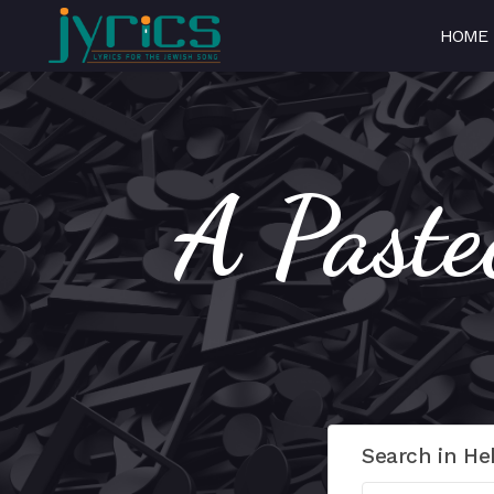
HOME
Search in He