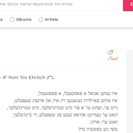
E
cs
Albums
Artists
Print
R’ Yom Tov Ehrlich Z”L
,איז געווען אמאל א פאסטעכל, א פאסטעכל
,איז איהם פארלוירן געגאנגען זיין איין און איינציג שעפעלע
,גייט ער, זעהט ער א פור מיט שטיינדעלעך, מיט שטיינדעלעך
.האט ער געמיינט אזדאס זענען פון שעפעלע, די ביינדעלעך
,זאגט ער: אדוני
?טשי ניע באטשיוו טי