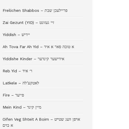
Freilichen Shabbos – פריילעכן שבת
Zai Gezunt (YID) – זיי געזונט
Yiddish – יידיש
Ah Tova Far Ah Yid – א טובה פאר א איד
Yiddishe Kinder – אידישער קינדער
Reb Yid – ר׳ איד
Latkele – לאטקע’לה
Fire – פייער
Mein Kind – מיין קינד
Oifen Veg Shteit A Boim – אױפן װעג שטײט
א בױם