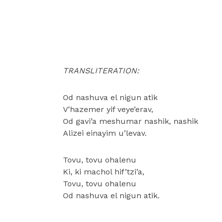
TRANSLITERATION:
Od nashuva el nigun atik
V’hazemer yif veye’erav,
Od gavi’a meshumar nashik, nashik
Alizei einayim u’levav.
Tovu, tovu ohalenu
Ki, ki machol hif’tzi’a,
Tovu, tovu ohalenu
Od nashuva el nigun atik.