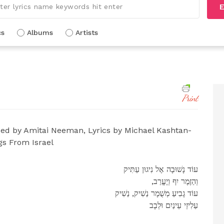
E
cs
Albums
Artists
Print
sed by Amitai Neeman, Lyrics by Michael Kashtan-
gs From Israel
עוֹד נָשׁוּבָה אֶל נִיגוּן עַתִּיק
,וְהַזֶמֶר יִף וְיֶעֱרַב
עוֹד גָבִיעַ מְשֻׁמָר נַשִׁיק, נַשִׁיק
עַלִיזֵי עֵינַיִם וּלְבָב