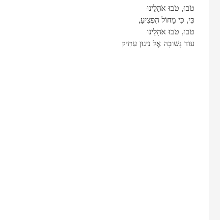
טֹבוּ, טֹבוּ אֹהָלֵינוּ
,כִּי, כִּי מָחוֹל הִפְצִיעַ
טֹבוּ, טֹבוּ אֹהָלֵינוּ
עוֹד נָשׁוּבָה אֶל נִיגוּן עַתִּיק