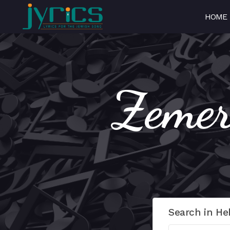
HOME
Search in He