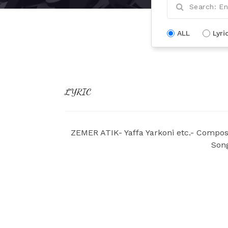
ALL
Lyri
LYRIC
ZEMER ATIK- Yaffa Yarkoni etc.- Compo
Son