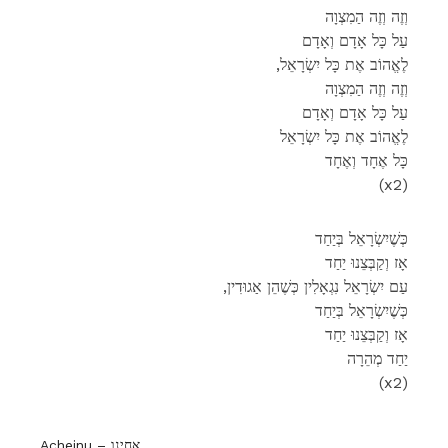
וְזֶה וְזֶה הַמִצְוָה
עַל כָּל אָדָם וְאָדָם
,לֶאֱהוֹב אֶת כָּל יִשְׂרָאֵל
וְזֶה וְזֶה הַמִצְוָה
עַל כָּל אָדָם וְאָדָם
לֶאֱהוֹב אֶת כָּל יִשְׂרָאֵל
כָּל אֶחָד וְאֶחָד
(x2)
כְּשֶׁיִשְׂרָאֵל בְּיַחַד
אָז וְקַבְּצֵנוּ יַחַד
,עַם יִשְׂרָאֵל נִגְאָלִין כְּשֶׁהֵן אַגוּדִין
כְּשֶׁיִשְׂרָאֵל בְּיַחַד
אָז וְקַבְּצֵנוּ יַחַד
יַחַד מְהֵרָה
(x2)
Acheinu – אחינו