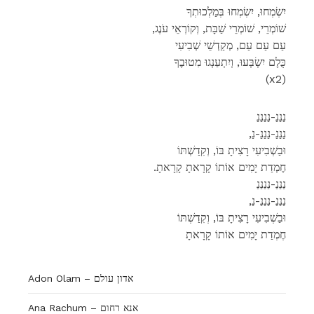
יִשְׂמְחוּ, יִשְׂמְחוּ בְּמַלְכוּתְךָ
,שׁוֹמְרֵי, שׁוֹמְרֵי שַׁבָּת, וְקוֹרְאֵי עֹנֶג
עַם עַם עַם, מְקַדְשֵׁי שְׁבִיעִי
כֻּלָם יִשְׂבְּעוּ, וְיִתְעַנְגוּ מִטוּבֶךָ
(x2)
נַנַנַ-נַנַנַנַ
,נַנַנַ-נַנַנַ-נַ
וּבַשְׁבִיעִי רָצִיתָ בּוֹ, וְקִדַשְׁתּוֹ
.חֶמְדַת יָמִים אוֹתוֹ קָרָאתָ קָרָאתָ
נַנַנַ-נַנַנַנַ
,נַנַנַ-נַנַנַ-נַ
וּבַשְׁבִיעִי רָצִיתָ בּוֹ, וְקִדַשְׁתּוֹ
חֶמְדַת יָמִים אוֹתוֹ קָרָאתָ
Adon Olam – אדון עולם
Ana Rachum – אנא רחום