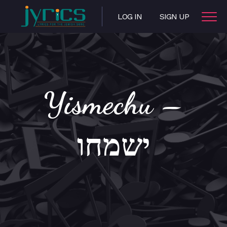
LOG IN
SIGN UP
Yismechu –
ישמחו