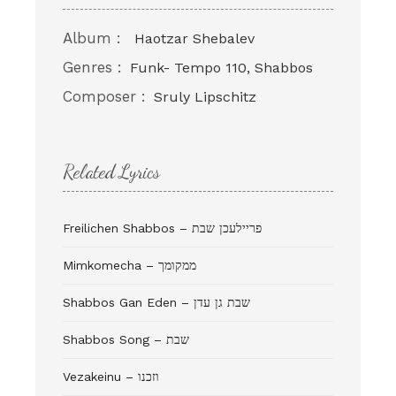
Album :
Haotzar Shebalev
Genres :
Funk- Tempo 110, Shabbos
Composer :
Sruly Lipschitz
Related Lyrics
Freilichen Shabbos – פריילעכן שבת
Mimkomecha – ממקומך
Shabbos Gan Eden – שבת גן עדן
Shabbos Song – שבת
Vezakeinu – וזכנו