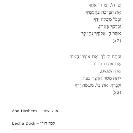
יְצַו הַ’, יְצַו הַ’ אִתְּךָ
,אֶת הַבְּרָכָה בַּאֲסָמֶיךָ
וּבְכֹל מִשְׁלַח יָדֶךָ
,וּבֵרַכְךָ בָּאָרֶץ
אֲשֶׁר הַ’ אֱלֹקֶיךָ נֹתֵן לָךְ
(x2)
יִפְתַּח הַ’ לְךָ, אֶת אוֹצָרוֹ הַטוֹב
אֶת אוֹצָרוֹ הַטוֹב
,אֶת הַשָׁמַיִם
לָתֵת מְטַר אַרְצְךָ בְּעִתּוֹ
וּלְבָרֵךְ, אֵת כָּל, מַעֲשֵׂה יָדֶךָ
(x2)
Ana Hashem – אנה השם
Lecha Dodi – לכה דודי