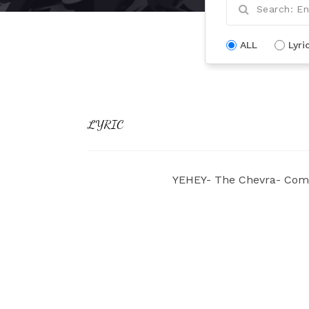
ALL
Lyri
LYRIC
YEHEY- The Chevra- Compo