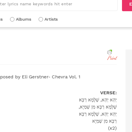
E
cs
Albums
Artists
Print
sed by Eli Gerstner- Chevra Vol. 1
VERSE:
יְהֵא יְהֵא, שְׁלָמָא רַבָּא
,שְׁלָמָא רַבָּא מִן שְׁמַיָא
יְהֵא יְהֵא, שְׁלָמָא רַבָּא
רַבָּא מִן שְׁמַיָא
(x2)