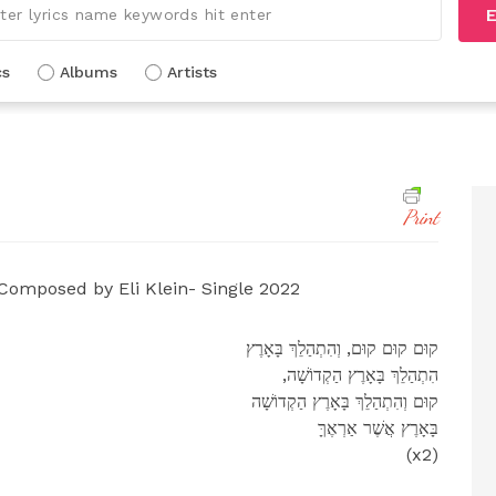
E
cs
Albums
Artists
Print
omposed by Eli Klein- Single 2022
קוּם קוּם קוּם, וְהִתְהַלֵךְ בָּאָרֶץ
,הִתְהַלֵךְ בָּאָרֶץ הַקְדוֹשָׁה
קוּם וְהִתְהַלֵךְ בָּאָרֶץ הַקְדוֹשָׁה
בָּאָרֶץ אֲשֶׁר אַרְאֶךָּ
(x2)