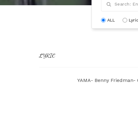
ALL
Lyri
LYRIC
YAMA- Benny Friedman- C