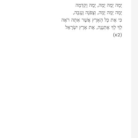
יָמָה יָמָה יָמָה, יָמָה וָקֵדְמָה
,יָמָה יָמָה יָמָה, וְצָפֹנָה וָנֶגְבָּה
כִּי אֶת כָּל הָאָרֶץ אֲשֶׁר אַתָּה רֹאֶה
לְךָ לְךָ אֶתְּנֶנָה, אֶת אֶרֶץ יִשְׂרָאֵל
(x2)