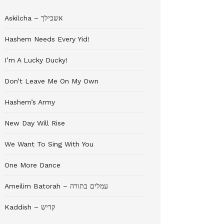
Askilcha – אשכילך
Hashem Needs Every Yid!
I’m A Lucky Ducky!
Don’t Leave Me On My Own
Hashem’s Army
New Day Will Rise
We Want To Sing With You
One More Dance
Ameilim Batorah – עמלים בתורה
Kaddish – קדיש