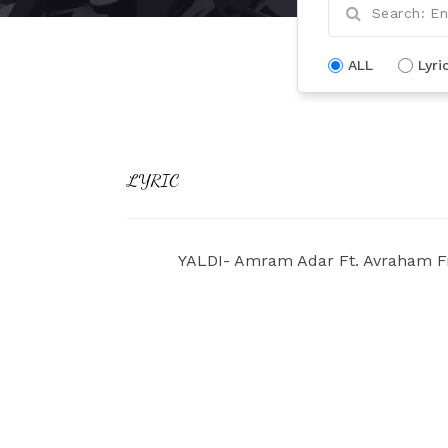
ALL
Lyri
LYRIC
YALDI- Amram Adar Ft. Avraham Fr