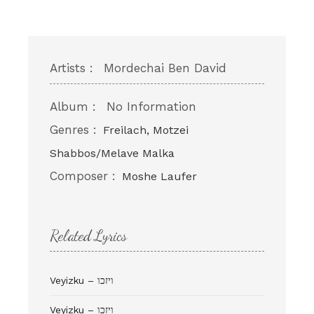
Artists :
Mordechai Ben David
Album :
No Information
Genres :
Freilach, Motzei
Shabbos/Melave Malka
Composer :
Moshe Laufer
Related Lyrics
Veyizku – ויזכו
Veyizku – ויזכו