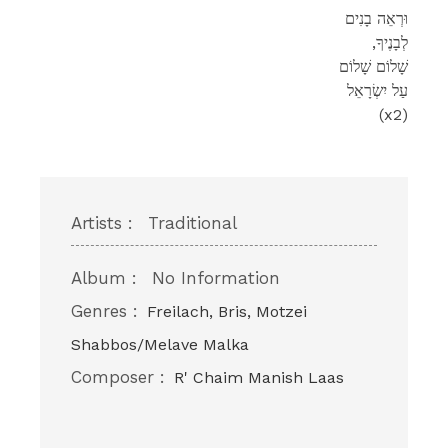
וּרְאֵה בָנִים
,לְבָנֶיךָ
שָׁלוֹם שָׁלוֹם
עַל יִשְׂרָאֵל
(x2)
Artists :
Traditional
Album :
No Information
Genres :
Freilach, Bris, Motzei
Shabbos/Melave Malka
Composer :
R' Chaim Manish Laas