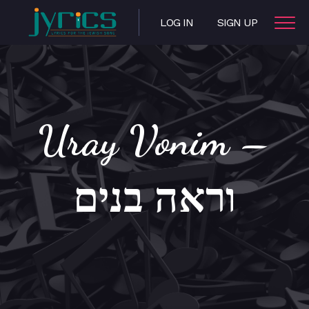
LOG IN
SIGN UP
Uray Vonim –
וראה בנים