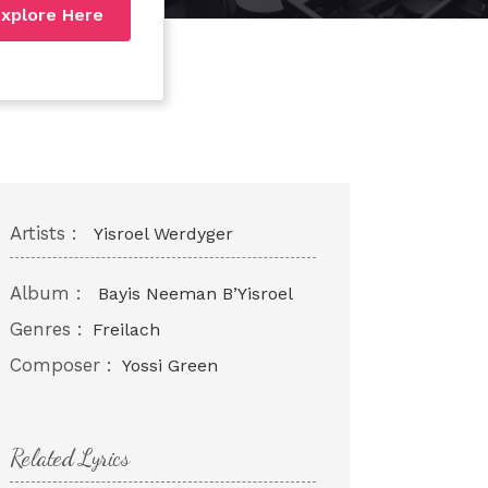
xplore Here
Artists :
Yisroel Werdyger
Album :
Bayis Neeman B’Yisroel
Genres :
Freilach
Composer :
Yossi Green
Related Lyrics