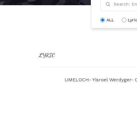
ALL
Lyri
LYRIC
UMELOCH- Yisroel Werdyger- 