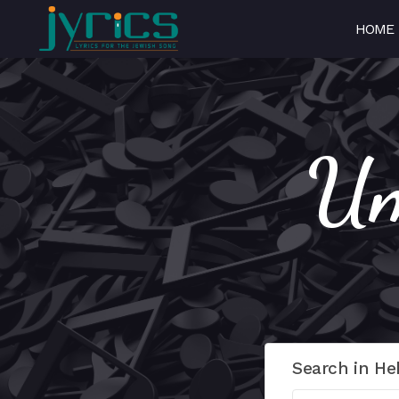
HOME
Search in He