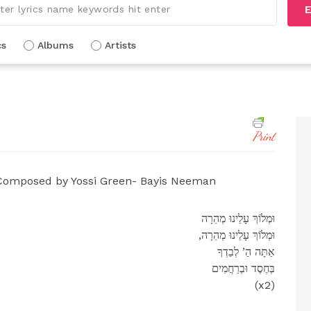
E
cs
Albums
Artists
Print
Composed by Yossi Green- Bayis Neeman
וּמְלֹוֹךְ עָלֵינוּ מְהֵרָה
,וּמְלֹוֹךְ עָלֵינוּ מְהֵרָה
אַתָּה הַ’ לְבַדְךָ
בְּחֶסֶד וּבְרַחֲמִים
(x2)