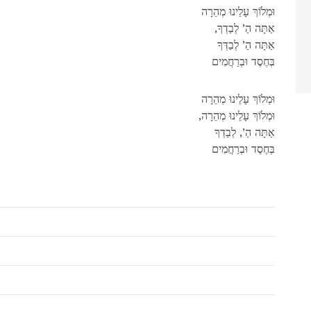
וּמְלֹוֹךְ עָלֵינוּ מְהֵרָה
,אַתָּה הַ’ לְבַדְךָ
אַתָּה הַ’ לְבַדְּךָ
בְּחֶסֶד וּבְרַחֲמִים
וּמְלֹוֹךְ עָלֵינוּ מְהֵרָה
,וּמְלֹוֹךְ עָלֵינוּ מְהֵרָה
אַתָּה הַ’, לְבַדְךָ
בְּחֶסֶד וּבְרַחֲמִים