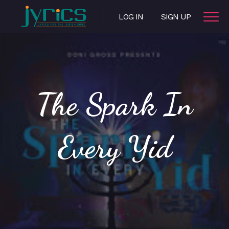
LOG IN
SIGN UP
The Spark In
Every Yid