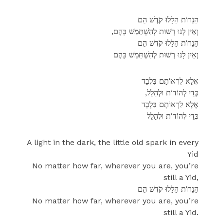
הַנֵרוֹת הַלָלוּ קֹדֶשׁ הֵם
,וְאֵין לָנוּ רְשׁוּת לְהִשְׁתַּמֵשׁ בָּהֶם
הַנֵרוֹת הַלָלוּ קֹדֶשׁ הֵם
וְאֵין לָנוּ רְשׁוּת לְהִשְׁתַּמֵשׁ בָּהֶם
אֶלָא לִרְאוֹתָם בִּלְבָד
,כְּדֵי לְהוֹדוֹת וּלְהַלֵל
אֶלָא לִרְאוֹתָם בִּלְבָד
כְּדֵי לְהוֹדוֹת וּלְהַלֵל
A light in the dark, the little old spark in every
Yid
No matter how far, wherever you are, you’re
still a Yid,
הַנֵרוֹת הַלָלוּ קֹדֶשׁ הֵם
No matter how far, wherever you are, you’re
still a Yid.