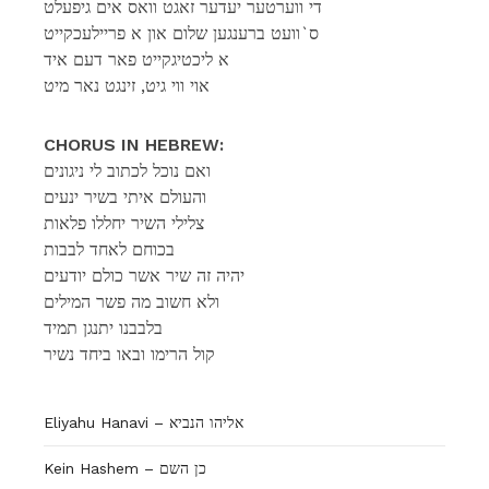
די ווערטער יעדער זאגט וואס אים גיפעלט
ס`וועט ברענגען שלום און א פריילעכקייט
א ליכטיגקייט פאר דעם איד
אוי ווי גיט, זינגט נאר מיט
CHORUS IN HEBREW:
ואם נוכל לכתוב לי ניגונים
והעולם איתי בשיר ינעים
צלילי השיר יחללו פלאות
בכוחם לאחד לבבות
יהיה זה שיר אשר כולם יודעים
ולא חשוב מה פשר המילים
בלבבנו יתנגן תמיד
קול הרימו ובאו ביחד נשיר
Eliyahu Hanavi – אליהו הנביא
Kein Hashem – כן השם