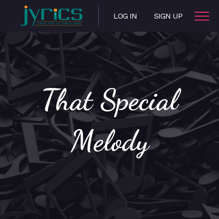
LOG IN
SIGN UP
That Special
Melody