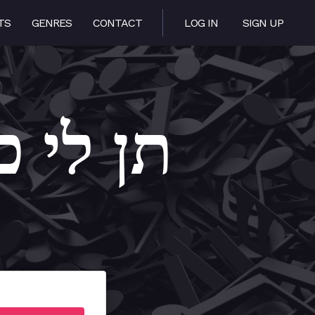
TS
GENRES
CONTACT
LOG IN
SIGN UP
i Koach – תן לי כח