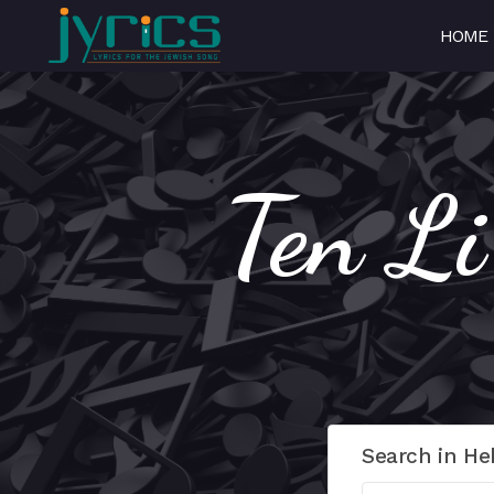
HOME
Search in He