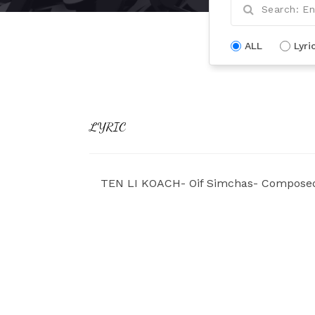
ALL
Lyri
LYRIC
TEN LI KOACH- Oif Simchas- Composed b