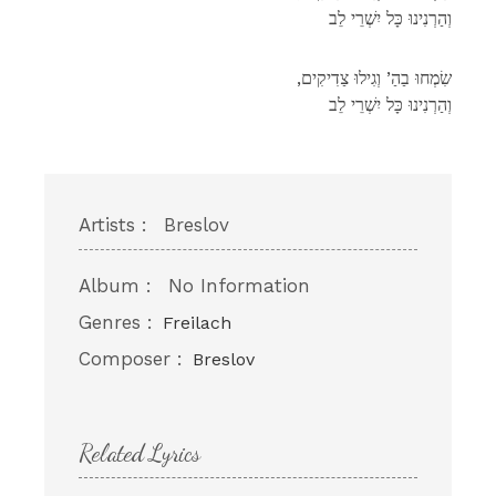
וְהַרְנִינוּ כָּל יִשְׁרֵי לֵב
,שִׂמְחוּ בַהַ’ וְגִילוּ צַדִיקִים
וְהַרְנִינוּ כָּל יִשְׁרֵי לֵב
Artists :
Breslov
Album :
No Information
Genres :
Freilach
Composer :
Breslov
Related Lyrics