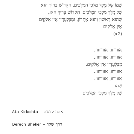
שְׁמוֹ שֶׁל מֶֽלֶךְ מַלְכֵי הַמְלָכִים, הַקָדוֹשׁ בָּרוּךְ הוּא
,שֶׁל מֶֽלֶךְ מַלְכֵי הַמְלָכִים, הַקָדוֹשׁ בָּרוּךְ הוּא
שֶׁהוּא רִאשׁוֹן וְהוּא אַחֲרוֹן, וּמִבַּלְעָדָיו אֵין אֱלֹקִים
אֵין אֱלֹקִים
(x2)
…אוּוווווו, אוּוווווו
…אוּוווווו, אוּוווווו
.מִבַּלְעָדָיו אֵין אֱלֹקִים
…אוּוווווו, אוּוווווו
…אוּוווווו, אוּוווווו
שְׁמוֹ
שֶׁל מֶֽלֶךְ מַלְכֵי הַמְלָכִים
Ata Kidashta – אתה קדשת
Derech Sheker – דרך שקר