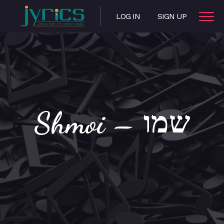
LOG IN
SIGN UP
Shmoi – שמו