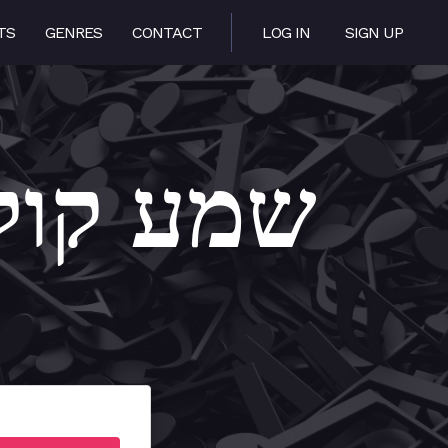
TS
GENRES
CONTACT
LOG IN
SIGN UP
 Koleinu – שמע קולנו