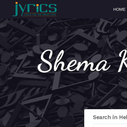
HOME
Search in He