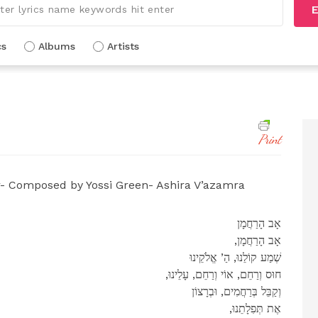
E
cs
Albums
Artists
Print
 Composed by Yossi Green- Ashira V’azamra
אָב הָרַחֲמָן
,אָב הָרַחֲמָן
שְׁמַע קוֹלֵנוּ, הַ’ אֱלֹקֵינוּ
,חוּס וְרַחֵם, אוֹי וְרַחֵם, עָלֵינוּ
וְקַבֵּל בְּרַחֲמִים, וּבְרָצוֹן
,אֶת תְּפִלָתֵנוּ