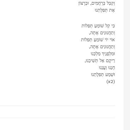
וְקַבֵּל בְּרַחֲמִים, וּבְרָצוֹן
אֶת תְּפִלָתֵנוּ
כִּי קֵל שׁוֹמֵעַ תְּפִלוֹת
,וְתַחֲנוּנִים אָתָּה
אוֹי יוֹי שׁוֹמֵעַ תְּפִלוֹת
,וְתַחֲנוּנִים אָתָּה
וּמִלְפָנֶיךָ מַלְכֵּנוּ
,רֵיקָם אַל תְּשִׁיבֵנוּ
חָנֵנוּ וַעֲנֵנוּ
וּשְׁמַע תְּפִלָתֵנוּ
(x2)