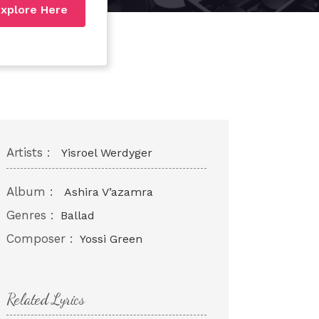
xplore Here
Artists :
Yisroel Werdyger
Album :
Ashira V’azamra
Genres :
Ballad
Composer :
Yossi Green
Related Lyrics