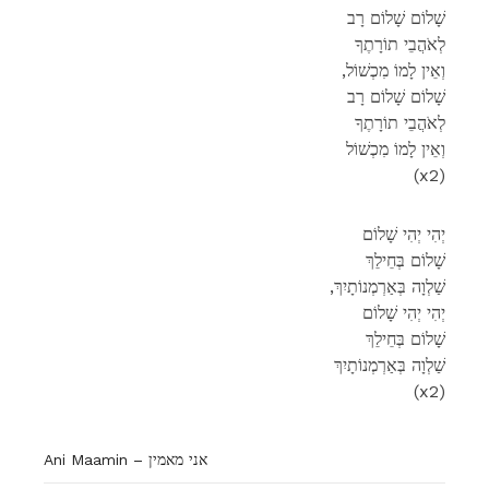
שָׁלוֹם שָׁלוֹם רָב
לְאֹהֲבֵי תוֹרָתֶךָ
,וְאֵין לָמוֹ מִכְשׁוֹל
שָׁלוֹם שָׁלוֹם רָב
לְאֹהֲבֵי תוֹרָתֶךָ
וְאֵין לָמוֹ מִכְשׁוֹל
(x2)
יְהִי יְהִי שָׁלוֹם
שָׁלוֹם בְּחֵילֵךְ
,שַׁלְוָה בְּאַרְמְנוֹתָיִךְ
יְהִי יְהִי שָׁלוֹם
שָׁלוֹם בְּחֵילֵךְ
שַׁלְוָה בְּאַרְמְנוֹתָיִךְ
(x2)
Ani Maamin – אני מאמין