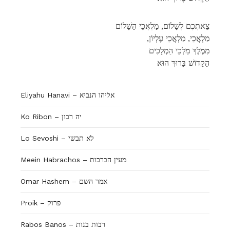
צֵאתְכֶם לְשָׁלוֹם, מַלְאֲכֵי הַשָׁלוֹם
,מַלְאֲכֵי, מַלְאֲכֵי עֶלְיוֹן
מִמֶלֶךְ מַלְכֵי הַמְלָכִים
הַקָדוֹשׁ בָּרוּךְ הוּא
Eliyahu Hanavi – אליהו הנביא
Ko Ribon – יה רבון
Lo Sevoshi – לא תבשי
Meein Habrachos – מעין הברכות
Omar Hashem – אמר השם
Proik – פרוק
Rabos Banos – רבות בנות