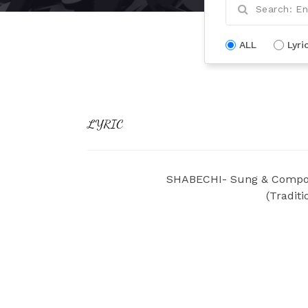
ALL
Lyri
LYRIC
SHABECHI- Sung & Compos
(Traditi