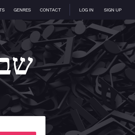
TS
GENRES
CONTACT
LOG IN
SIGN UP
hi – שבחי