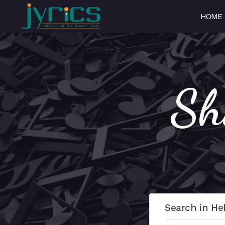
HOME
Search in He