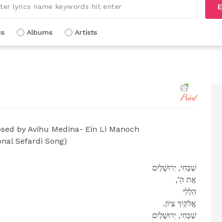
E
cs
Albums
Artists
Print
ed by Avihu Medina- Ein Li Manoch
onal Sefardi Song)
שַׁבְּחִי, יְרוּשָׁלַיִם
,’אֶת הַ
הַלְלִי
.אֱלֹקַיִךְ צִיוֹן
שַׁבְּחִי, יְרוּשָׁלַיִם