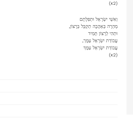
(x2)
וְאִשֵׁי יִשְׂרָאֵל וּתְפִלָתָם
,מְהֵרָה בְּאַהֲבָה תְקַבֵּל בְּרָצוֹן
וּתְהִי לְרָצוֹן תָּמִיד
,עֲבוֹדַת יִשְׂרָאֵל עַמֶך
עֲבוֹדַת יִשְׂרָאֵל עַמֶךָ
(x2)