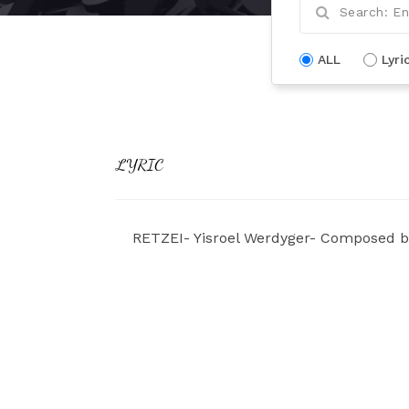
ALL
Lyri
LYRIC
RETZEI- Yisroel Werdyger- Composed b