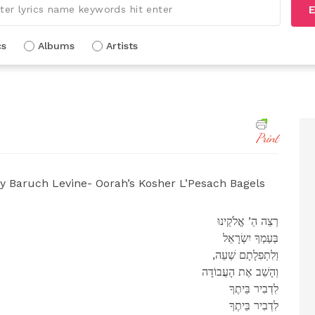
E
cs
Albums
Artists
Print
y Baruch Levine- Oorah’s Kosher L’Pesach Bagels
רְצֵה הַ’ אֱלֹקֵינוּ
בְּעַמְךָ יִשְׂרָאֵל
,וְלִתְפִלָתָם שְׁעֵה
וְהָשֵׁב אֶת הָעֲבוֹדָה
לִדְבִיר בֵּיתֶךָ
לִדְבִיר בֵּיתֶךָ