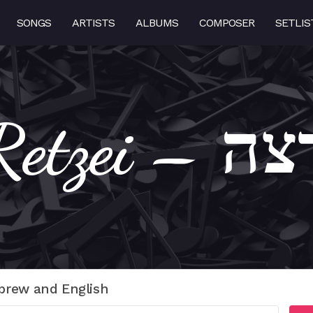
SONGS
ARTISTS
ALBUMS
COMPOSER
SETLIS
Retzei – ה
brew and English