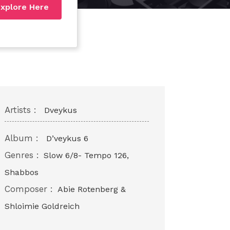
xplore Here
Artists :
Dveykus
Album :
D’veykus 6
Genres :
Slow 6/8- Tempo 126,
Shabbos
Composer :
Abie Rotenberg &
Shloimie Goldreich