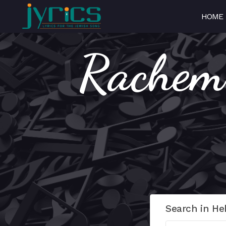
HOME
Rachem Al
Search in He