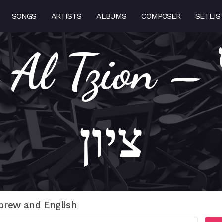
SONGS
ARTISTS
ALBUMS
COMPOSER
SETLIS
 Tzion – רחם על
ציון
brew and English