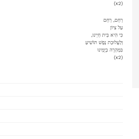
(x2)
רַחֵם, רַחֵם
עַל צִיוֹן
,כִּי הִיא בֵּית חַיֵינוּ
וְלַעֲלוּבַת נֶפֶשׁ תּוֹשִׁיעַ
בִּמְהֵרָה בְיָמֵינוּ
(x2)