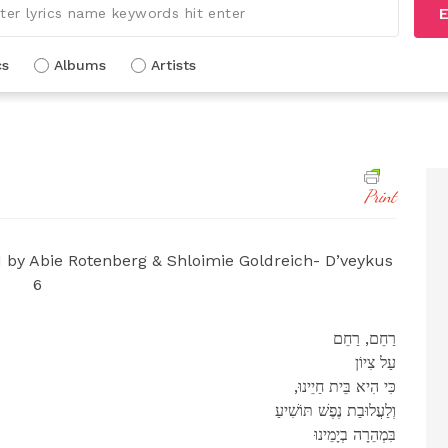
E
cs
Albums
Artists
Print
y Abie Rotenberg & Shloimie Goldreich- D’veykus
6
רַחֵם, רַחֵם
עַל צִיוֹן
,כִּי הִיא בֵּית חַיֵינוּ
וְלַעֲלוּבַת נֶפֶשׁ תּוֹשִׁיעַ
בִּמְהֵרָה בְיָמֵינוּ