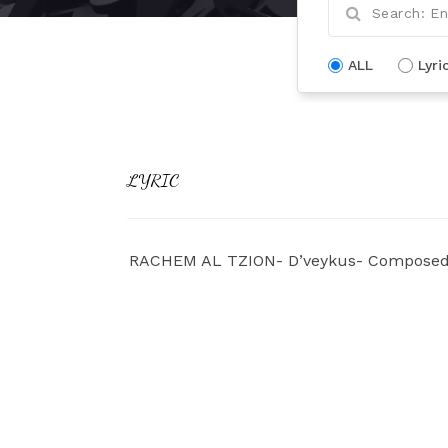
ALL
Lyri
LYRIC
RACHEM AL TZION- D’veykus- Composed b