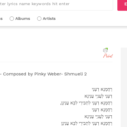
E
cs
Albums
Artists
Print
 Composed by Pinky Weber- Shmueli 2
רַחֲמָנָא דְעָנֵי
דְעָנֵי לַעֲנִיֵי עֲנֵינָא
,רַחֲמָנָא דְעָנֵי לִתְבִירֵי לִבָּא עֲנֵינָן
רַחֲמָנָא דְעָנֵי
דְעָנֵי לַעֲנִיֵי עֲנֵינָא
רַחֲמָנָא דְעָנֵי לִתְבִירֵי לִבָּא עֲנֵינָן