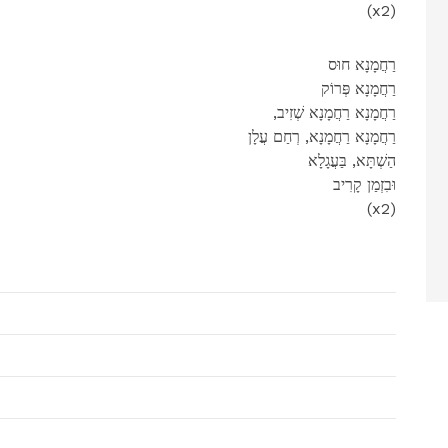
(x2)
רַחֲמָנָא חוּס
רַחֲמָנָא פְּרוֹק
,רַחֲמָנָא רַחֲמָנָא שְׁזִיב
רַחֲמָנָא רַחֲמָנָא, רְחַם עֲלָן
הַשְׁתָּא, בַּעֲגָלָא
וּבִזְמַן קָרִיב
(x2)