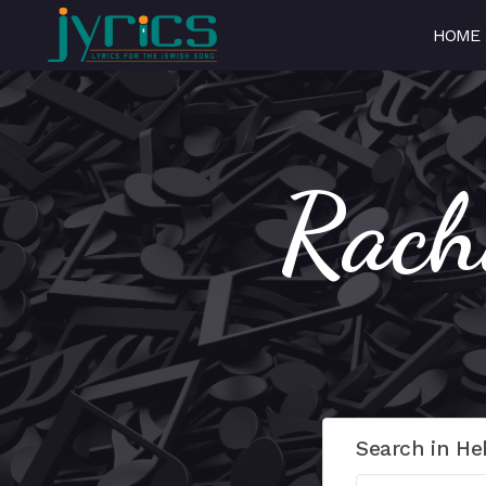
HOME
Search in He