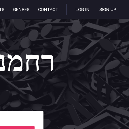
TS
GENRES
CONTACT
LOG IN
SIGN UP
amana – רחמנא