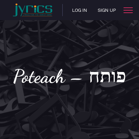
LOG IN
SIGN UP
Poteach – פותח