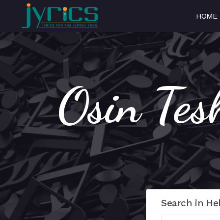
HOME
Search in He