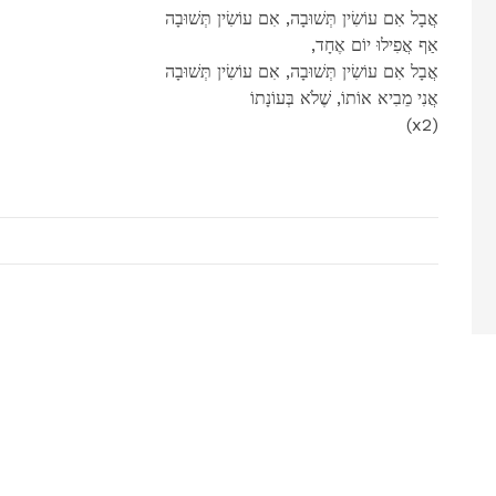
אֲבָל אִם עוֹשִׂין תְּשׁוּבָה, אִם עוֹשִׂין תְּשׁוּבָה
,אַף אֲפִילוּ יוֹם אֶחָד
אֲבָל אִם עוֹשִׂין תְּשׁוּבָה, אִם עוֹשִׂין תְּשׁוּבָה
אֲנִי מֵבִיא אוֹתוֹ, שֶׁלֹא בְּעוֹנָתוֹ
(x2)