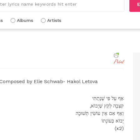
E
cs
Albums
Artists
Print
Composed by Elie Schwab- Hakol Letova
אַף עַל פִּי שֶׁנָתַתִּי
,קִצְבָה לַקֵץ שֶׁיָבוֹא
וְאַף אִם אֵין עוֹשִׂין תְּשׁוּבָה
יָבוֹא בְּעוֹנָתוֹ
(x2)