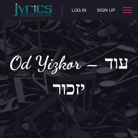
LOG IN
SIGN UP
Od Yizkor – עוד
יזכור