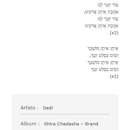
עוֹד יִזְכָּר לָנוּ
,אַהֲבַת אֵיתָן אֲדוֹנֵינוּ
עוֹד יִזְכָּר לָנוּ
אַהֲבַת אֵיתָן אֲדוֹנֵינוּ
(x2)
אֵיתָן אֵיתָן מוֹשָׁבֶךָ
,וְשִׂים בַּסֶלַע קִנֶךָ
אֵיתָן אֵיתָן מוֹשָׁבֶךָ
וְשִׂים בַּסֶלַע קִנֶךָ
(x2)
Artists :
Dedi
Album :
Shira Chadasha – Brand