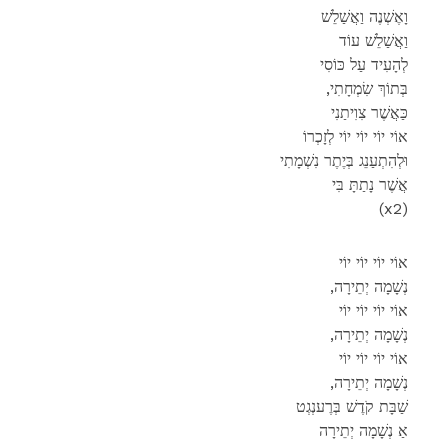
וָאֶשְׁנֶה וַאֲשַׁלֵשׁ
וַאֲשַׁלֵשׁ עוֹד
לְהָעִיד עַל כּוֹסִי
,בְּתוֹךְ שִׂמְחָתִי
כַּאֲשֶׁר צִוִיתַנִי
אוֹי יוֹי יוֹי יוֹי לְזָכְרוֹ
וּלְהִתְעַנֵג בְּיֶתֶר נִשְׁמָתִי
אֲשֶׁר נָתַתָּ בִּי
(x2)
אוֹי יוֹי יוֹי יוֹי
,נְשָׁמָה יְתֵירָה
אוֹי יוֹי יוֹי יוֹי
,נְשָׁמָה יְתֵירָה
אוֹי יוֹי יוֹי יוֹי
,נְשָׁמָה יְתֵירָה
שַׁבָּת קֹדֶשׁ בְּרֶענְגְט
אַ נְשָׁמָה יְתֵירָה