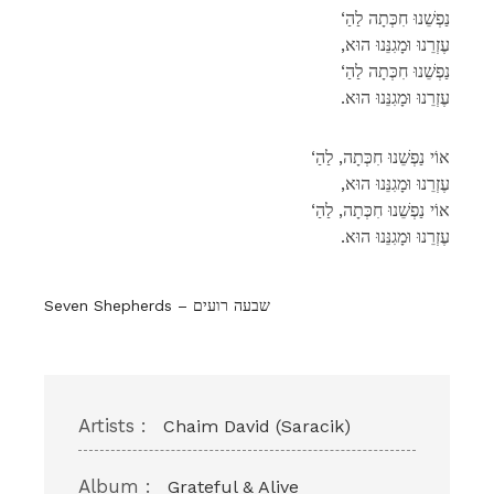
‘נַפְשֵׁנוּ חִכְּתָה לַהַ
,עֶזְרֵנוּ וּמָגִנֵּנוּ הוּא
‘נַפְשֵׁנוּ חִכְּתָה לַהַ
.עֶזְרֵנוּ וּמָגִנֵּנוּ הוּא
‘אוֹי נַפְשֵׁנוּ חִכְּתָה, לַהַ
,עֶזְרֵנוּ וּמָגִנֵּנוּ הוּא
‘אוֹי נַפְשֵׁנוּ חִכְּתָה, לַהַ
.עֶזְרֵנוּ וּמָגִנֵּנוּ הוּא
Seven Shepherds – שבעה רועים
Artists :
Chaim David (Saracik)
Album :
Grateful & Alive