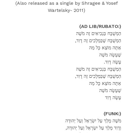
(Also released as a single by Shragee & Yosef
Wartelsky- 2011)
(AD LIB/RUBATO:)
הַמְשֻׁבָּח בַּנְבִיאִים זֶה מֹשֶׁה
,הַמְשֻׁבָּח שֶׁבַּמְלָכִים זֶה דָוִד
אַתָּה מוֹצֵא כָּל מַה
שֶׁעָשָׂה מֹשֶׁה
.עָשָׂה דָוִד
הַמְשֻׁבָּח בַּנְבִיאִים זֶה מֹשֶׁה
,הַמְשֻׁבָּח שֶׁבַּמְלָכִים זֶה דָוִד
אַתָּה מוֹצֵא כָּל מַה
שֶׁעָשָׂה מֹשֶׁה
עָשָׂה דָוִד
(FUNK:)
מֹשֶׁה מָלַךְ עַל יִשְׂרָאֵל וְעַל יְהוּדָה
,וְדָוִד מָלַךְ עַל יִשְׂרָאֵל וְעַל יְהוּדָה