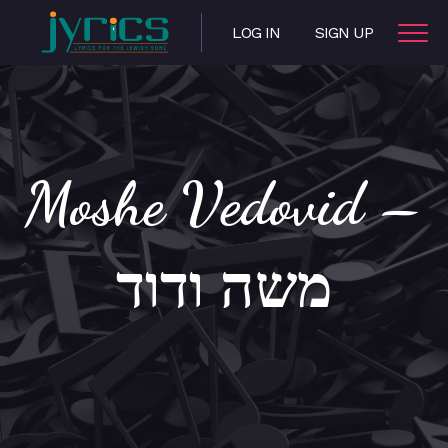
LOG IN
SIGN UP
Moshe Vedovid –
משה ודוד