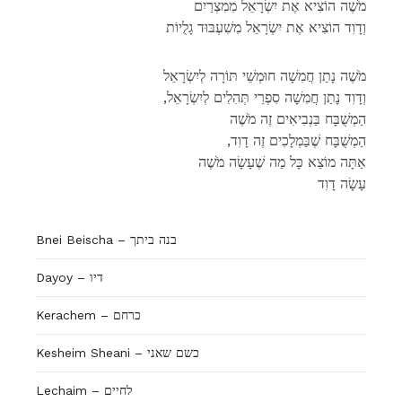
מֹשֶׁה הוֹצִיא אֶת יִשְׂרָאֵל מִמִצְרַיִם
וְדָוִד הוֹצִיא אֶת יִשְׂרָאֵל מִשִׁעְבּוּד גָלֻיוֹת
מֹשֶׁה נָתַן חֲמִשָׁה חוּמְשֵׁי תּוֹרָה לְיִשְׂרָאֵל
,וְדָוִד נָתַן חֲמִשָׁה סִפְרֵי תְּהִלִים לְיִשְׂרָאֵל
הַמְשֻׁבָּח בַּנְבִיאִים זֶה מֹשֶׁה
,הַמְשֻׁבָּח שֶׁבַּמְלָכִים זֶה דָוִד
אַתָּה מוֹצֵא כָּל מַה שֶׁעָשָׂה מֹשֶׁה
עָשָׂה דָוִד
Bnei Beischa – בנה ביתך
Dayoy – דיו
Kerachem – כרחם
Kesheim Sheani – כשם שאני
Lechaim – לחיים