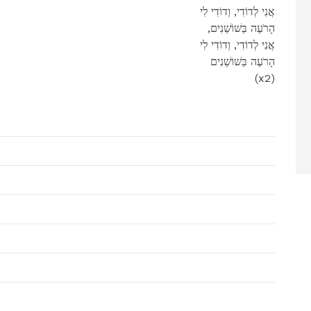
אֲנִי לְדוֹדִי, וְדוֹדִי לִי
,הָרֹעֶה בַּשׁוֹשַׁנִים
אֲנִי לְדוֹדִי, וְדוֹדִי לִי
הָרֹעֶה בַּשׁוֹשַׁנִים
(x2)