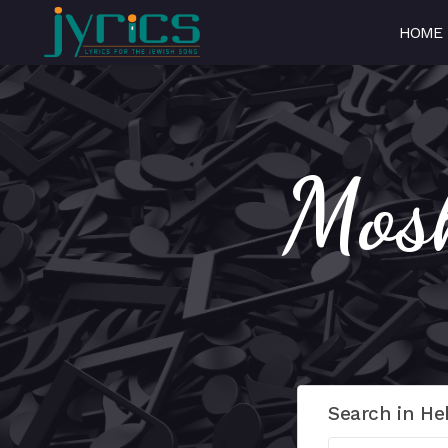
HOME
Search in He