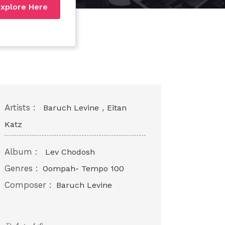
xplore Here
Artists :
,
Baruch Levine
Eitan
Katz
Album :
Lev Chodosh
Genres :
Oompah- Tempo 100
Composer :
Baruch Levine