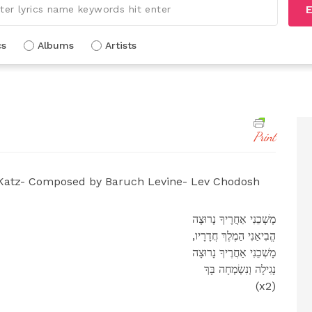
E
cs
Albums
Artists
Print
 Katz- Composed by Baruch Levine- Lev Chodosh
מָשְׁכֵנִי אַחֲרֶיךָ נָרוּצָה
,הֱבִיאַנִי הַמֶלֶךְ חֲדָרָיו
מָשְׁכֵנִי אַחֲרֶיךָ נָרוּצָה
נָגִילָה וְנִשְׂמְחָה בָּךְ
(x2)