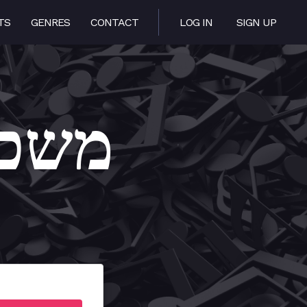
TS
GENRES
CONTACT
LOG IN
SIGN UP
heini – משכני