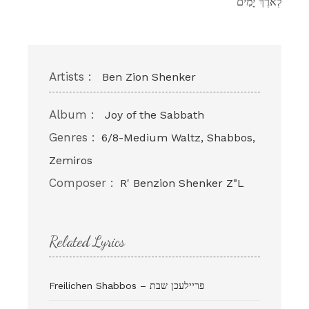
לְאֹרֶךְ יָמִים
Artists :
Ben Zion Shenker
Album :
Joy of the Sabbath
Genres :
6/8-Medium Waltz, Shabbos,
Zemiros
Composer :
R' Benzion Shenker Z"L
Related Lyrics
Freilichen Shabbos – פריילעכן שבת