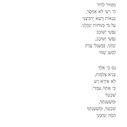
מִזְמוֹר לְדָוִד
,הַ’ רֹעִי לֹא אֶחְסָר
בִּנְאוֹת דֶשֶׁא יַרְבִּיצֵנִי
.עַל מֵי מְנוּחוֹת יְנַהֲלֵנִי
נַפְשִׁי יְשׁוֹבֵב
,נַפְשִׁי יְשׁוֹבֵב
יַנְחֵנִי, בְּמַעְגְלֵי צֶדֶק
לְמַעַן שְׁמוֹ
גַם כִּי אֵלֵךְ
,בְּגֵיא צַלְמָוֶת
לֹא אִירָא רָע
.כִּי אַתָּה עִמָדִי
שִׁבְטְךָ
,וּמִשְׁעַנְתֶּךָ
שִׁבְטְךָ, וּמִשְׁעַנְתֶּךָ
הֵמָה יְנַחֲמֻנִי