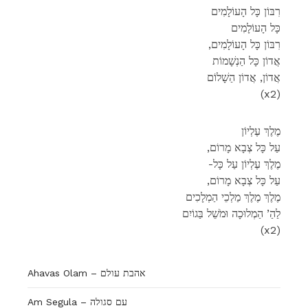
רִבּוֹן כָּל הָעוֹלָמִים
כָּל הָעוֹלָמִים
,רִבּוֹן כָּל הָעוֹלָמִים
אֲדוֹן כָּל הַנְשָׁמוֹת
אֲדוֹן, אֲדוֹן הַשָׁלוֹם
(x2)
מֶלֶךְ עֶלְיוֹן
,עַל כָּל צְבָא מָרוֹם
-מֶלֶךְ עֶלְיוֹן עַל כָּל
,עַל כָּל צְבָא מָרוֹם
מֶלֶךְ מֶלֶךְ מַלְכֵי הַמְלָכִים
לַהַ’ הַמְלוּכָה וּמֹשֵׁל בַּגוֹיִם
(x2)
Ahavas Olam – אהבת עולם
Am Segula – עם סגולה