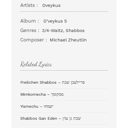
Artists :
Dveykus
Album :
D’veykus 5
Genres :
3/4-Waltz, Shabbos
Composer :
Michael Zheutlin
Related Lyrics
Freilichen Shabbos – פריילעכן שבת
Mimkomecha – ממקומך
Yismechu – ישמחו
Shabbos Gan Eden – שבת גן עדן