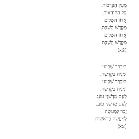
מֵעֵין הַבְּרָכוֹת
,קֵל הַהוֹדָאוֹת
אֲדוֹן הַשָׁלוֹם
,מְקַדֵשׁ הַשַׁבָּת
אֲדוֹן הַשָׁלוֹם
מְקַדֵשׁ הַשַׁבָּת
(x2)
וּמְבָרֵךְ שְׁבִיעִי
,וּמֵנִיחַ בִּקְדֻשָׁה
וּמְבָרֵךְ שְׁבִיעִי
,וּמֵנִיחַ בִּקְדֻשָׁה
לְעַם מְדֻשְׁנֵי עוֹנֶג
,לְעַם מְדֻשְׁנֵי עוֹנֶג
זֵכֶר לְמַעֲשֵׂה
לְמַעֲשֵׂה בְרֵאשִׁית
(x2)