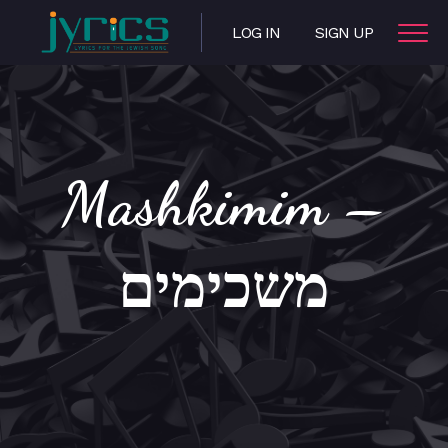
LOG IN
SIGN UP
Mashkimim –
משכימים