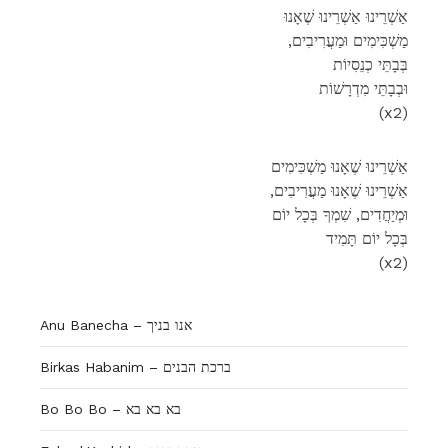
אַשְׁרֵינוּ אַשְׁרֵינוּ שֶׁאָנוּ
,מַשְׁכִּימִים וּמַעֲרִיבִים
בְּבָתֵּי כְנֵסִיוֹת
וּבְבָתֵּי מִדְרָשׁוֹת
(x2)
אַשְׁרֵינוּ שֶׁאָנוּ מַשְׁכִּימִים
,אַשְׁרֵינוּ שֶׁאָנוּ מַעֲרִיבִים
וּמְיַחֲדִים, שִׁמְךָ בְּכָל יוֹם
בְּכָל יוֹם תָּמִיד
(x2)
Anu Banecha – אנו בניך
Birkas Habanim – ברכת הבנים
Bo Bo Bo – בא בא בא