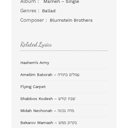
Album :
Mameh – Single
Genres :
Ballad
Composer :
Blumstein Brothers
Related Lyrics
Hashem’s Army
Ameilim Batorah – עמלים בתורה
Flying Carpet
Shabbos Kodesh – שבת קודש
Midah Nechonah – מדה נכונה
Bekarov Mamash – בקרוב ממש