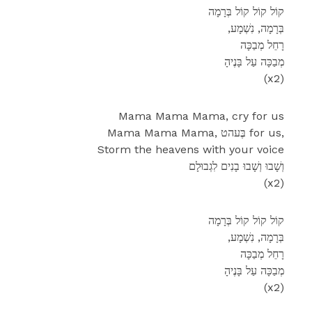
קוֹל קוֹל קוֹל בְּרָמָה
,בְּרָמָה, נִשְׁמָע
רָחֵל מְבַכָּה
מְבַכָּה עַל בָּנֶיהָ
(x2)
Mama Mama Mama, cry for us
Mama Mama Mama, בֶּעהט for us,
Storm the heavens with your voice
וְשָׁבוּ וְשָׁבוּ בָנִים לִגְבוּלָם
(x2)
קוֹל קוֹל קוֹל בְּרָמָה
,בְּרָמָה, נִשְׁמָע
רָחֵל מְבַכָּה
מְבַכָּה עַל בָּנֶיהָ
(x2)