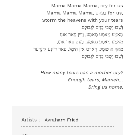
Mama Mama Mama, cry for us
Mama Mama Mama, בֶּעהט for us,
Storm the heavens with your tears
.וְשָׁבוּ וְשָׁבוּ בָנִים לִגְבוּלָם
מַאמֶע מַאמֶע מַאמֶע, וֵויין פַאר אוּנְז
,מַאמֶע מַאמֶע מַאמֶע, בֶּעט פַאר אוּנְז
מַאךְ אַ טוּמְל, דָארְט אִין הִימְל, פַאר דַיינֶע קִינְדֶער
וְשָׁבוּ וְשָׁבוּ בָנִים לִגְבוּלָם
How many tears can a mother cry?
Enough tears, Mameh…
Bring us home.
Artists :
Avraham Fried