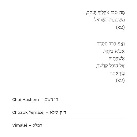
,מַה טֹבוּ אֹהָלֶיךָ יַעֲקֹב
מִשְׁכְּנֹתֶיךָ יִשְׂרָאֵל
(x2)
וַאֲנִי בְּרֹב חַסְדְךָ
,אָבוֹא בֵיתֶךָ
אֶשְׁתַּחֲוֶה
,אֶל הֵיכַל קָדְשְׁךָ
בְּיִרְאָתֶךָ
(x2)
Chai Hashem – חי השם
Chozok Yemalei – חזק ימלא
Vimalei – וימלא