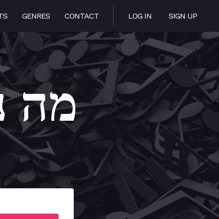
TS
GENRES
CONTACT
LOG IN
SIGN UP
 – מה נאוו