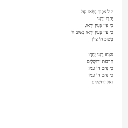
קוֹל צֹפַיִךְ נָשְׂאוּ קוֹל
יַחְדָו יְרַנֵנוּ
,כִּי עַיִן בְּעַיִן יִרְאוּ
‘כִּי עַיִן בְּעַיִן יִרְאוּ בְּשׁוּב הַ
בְּשׁוּב הַ’ צִיוֹן
פִּצְחוּ רַנְנוּ יַחְדָו
חָרְבוֹת יְרוּשָׁלָיִם
,כִּי נִחַם הַ’ עַמוֹ
כִּי נִחַם הַ’ עַמוֹ
גָאַל יְרוּשָׁלָיִם