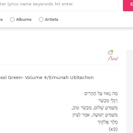
E
cs
Albums
Artists
Print
Yossi Green- Volume 4/Emunah Ubitachon
מַה נָאווּ עַל הֶהָרִים
רַגְלֵי מְבַשֵׂר
,מַשְׁמִיעַ שָׁלוֹם, מְבַשֵׂר טוֹב
מַשְׁמִיעַ יְשׁוּעָה, אֹמֵר לְצִיוֹן
מָלַךְ אֱלֹקָיִךְ
(x2)