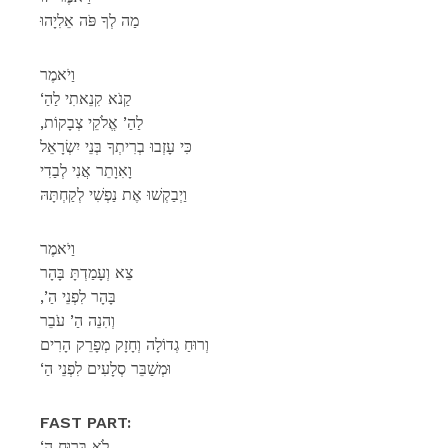
מַה לְךָ פֹּה אֵלִיָהוּ
וַיֹאמֶר
‘קַנֹא קִנֵאתִי לַהַ
,לַהַ’ אֱלֹקֵי צְבָקוֹת
כִּי עָזְבוּ בְרִיתְךָ בְּנֵי יִשְׂרָאֵל
וָאִוָתֵר אֲנִי לְבַדִי
וַיְבַקְשׁוּ אֶת נַפְשִׁי לְקַחְתָּהּ
וַיֹאמֶר
צֵא וְעָמַדְתָּ בָּהָר
,’בָּהָר לִפְנֵי הַ
וְהִנֵה הַ’ עֹבֵר
וְרוּחַ גְדוֹלָה וְחָזָק מְפָרֵק הָרִים
‘וּמְשַׁבֵּר סְלָעִים לִפְנֵי הַ
FAST PART:
‘לֹא בָּרוּחַ הַ