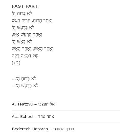
FAST PART:
‘לֹא בָּרוּחַ הַ
וְאַחַר הָרוּחַ, הָרוּחַ רַעַשׁ
‘לֹא בָּרַעַשׁ הַ
,וְאַחַר הָרַעַשׁ אֵשׁ
‘לֹא בָּאֵשׁ הַ
וְאַחַר הָאֵשׁ, וְאַחַר הָאֵשׁ
קוֹל דְמָמָה דַקָה
(x2)
…’לֹא בָּרוּחַ הַ
…’לֹא בָּרַעַשׁ הַ
Al Teatzvu – אל תעצבו
Ata Echod – אתה אחד
Bederech Hatorah – בדרך התורה