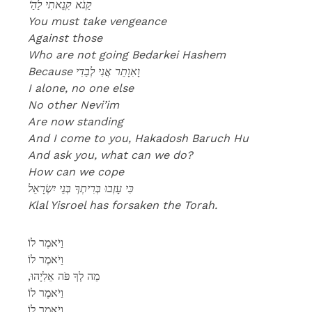
‘קַנֹא קִנֵאתִי לַהַ
You must take vengeance
Against those
Who are not going Bedarkei Hashem
Because וָאִוָתֵר אֲנִי לְבַדִי
I alone, no one else
No other Nevi’im
Are now standing
And I come to you, Hakadosh Baruch Hu
And ask you, what can we do?
How can we cope
כִּי עָזְבוּ בְּרִיתְךָ בְּנֵי יִשְׂרָאֵל
Klal Yisroel has forsaken the Torah.
וַיֹאמֶר לוֹ
וַיֹאמֶר לוֹ
,מַה לְךָ פֹּה אֵלִיָהוּ
וַיֹאמֶר לוֹ
וַיֹאמֶר לוֹ