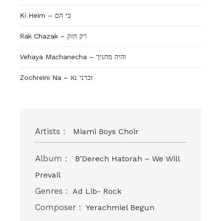
Ki Heim – כי הם
Rak Chazak – רק חזק
Vehaya Machanecha – והיה מחניך
Zochreini Na – זכרני נא
Artists :
Miami Boys Choir
Album :
B’Derech Hatorah – We Will
Prevail
Genres :
Ad Lib- Rock
Composer :
Yerachmiel Begun