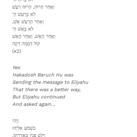
וְאַחַר הָרוּחַ, הָרוּחַ רַעַשׁ
‘לֹא בָּרַעַשׁ הַ
,וְאַחַר הָרַעַשׁ אֵשׁ
‘לֹא בָּאֵשׁ הַ
וְאַחַר הָאֵשׁ, וְאַחַר הָאֵשׁ
קוֹל דְמָמָה דַקָה
(x2)
Yes
Hakadosh Baruch Hu was
Sending the message to Eliyahu
That there was a better way,
But Eliyahu continued
And asked again…
וַיְהִי
כִּשְׁמֹעַ אֵלִיָהוּ
,וַיָלֶט פָּנָיו בְּאַדַרְתּוֹ