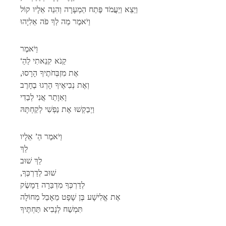
וַיֵצֵא וַיַעֲמֹד פֶּתַח הַמְעָרָה וְהִנֵה אֵלָיו קוֹל
וַיֹאמֶר מַה לְךָ פֹה אֵלִיָהוּ
וַיֹאמֶר
‘קַנֹא קִנֵאתִי לַהַ
,אֶת מִזְבְּחֹתֶיךָ הָרָסוּ
וְאֶת נְבִיאֶיךָ הָרְגוּ בֶחָרֶב
וָאִוָתֵר אֲנִי לְבַדִי
וַיְבַקְשׁוּ אֶת נַפְשִׁי לְקַחְתָּהּ
וַיֹאמֶר הַ’ אֵלָיו
לֵךְ
לֵךְ שׁוּב
,שׁוּב לְדַרְכְּךָ
לְדַרְכְּךָ מִדְבַּרָה דַמָשֶׂק
אֶת אֱלִישָׁע בֶּן שָׁפָט מֵאָבֵל מְחוֹלָה
תִּמְשַׁח לְנָבִיא תַּחְתֶּיךָ