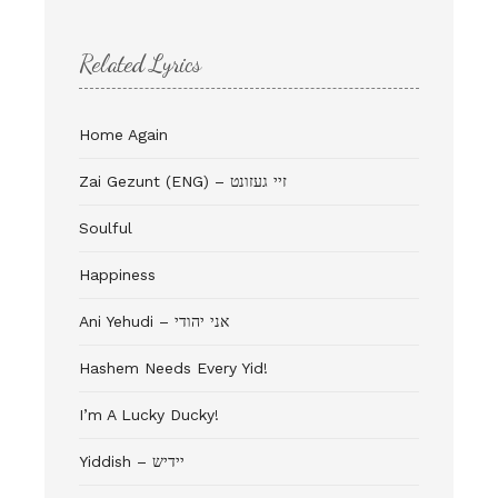
Related Lyrics
Home Again
Zai Gezunt (ENG) – זיי געזונט
Soulful
Happiness
Ani Yehudi – אני יהודי
Hashem Needs Every Yid!
I’m A Lucky Ducky!
Yiddish – יידיש