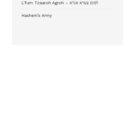
L’fum Tzaaroh Agroh – לפום צערא אגרא
Hashem’s Army