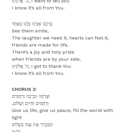
הַ’ אֱלֹקֵינוּ, I want to tell you
I know it’s all from You.
בָּרְכֵנוּ אָבִינוּ כֻּלָנוּ כְּאֶחָד
See them smile,
The laughter we need it, hearts can feel it,
friends are made for life.
There’s a joy and holy pride
when friends are by your side,
הַ’ אֱלֹקֵינוּ, I got to thank You
I know it’s all from You.
CHORUS 2:
וּצְדָקָה וּבְרָכָה וְרַחֲמִים
,וְרַחֲמִים וְחַיִים וְשָׁלוֹם
Give us life, give us peace, fill the world with
light
הַמְבָרֵךְ אֶת עַמוֹ בַּשָׁלוֹם
(x2)