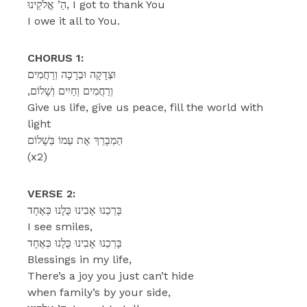
הַ’ אֱלֹקֵינוּ, I got to thank You
I owe it all to You.
CHORUS 1:
וּצְדָקָה וּבְרָכָה וְרַחֲמִים
,וְרַחֲמִים וְחַיִים וְשָׁלוֹם
Give us life, give us peace, fill the world with
light
הַמְבָרֵךְ אֶת עַמוֹ בַּשָׁלוֹם
(x2)
VERSE 2:
בָּרְכֵנוּ אָבִינוּ כֻּלָנוּ כְּאֶחָד
I see smiles,
בָּרְכֵנוּ אָבִינוּ כֻּלָנוּ כְּאֶחָד
Blessings in my life,
There’s a joy you just can’t hide
when family’s by your side,