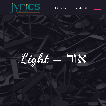
LOG IN
SIGN UP
Light – אור