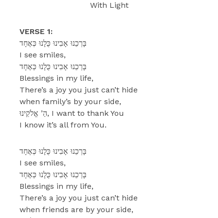
With Light
VERSE 1:
בָּרְכֵנוּ אָבִינוּ כֻּלָנוּ כְּאֶחָד
I see smiles,
בָּרְכֵנוּ אָבִינוּ כֻּלָנוּ כְּאֶחָד
Blessings in my life,
There’s a joy you just can’t hide
when family’s by your side,
הַ’ אֱלֹקֵינוּ, I want to thank You
I know it’s all from You.
בָּרְכֵנוּ אָבִינוּ כֻּלָנוּ כְּאֶחָד
I see smiles,
בָּרְכֵנוּ אָבִינוּ כֻּלָנוּ כְּאֶחָד
Blessings in my life,
There’s a joy you just can’t hide
when friends are by your side,