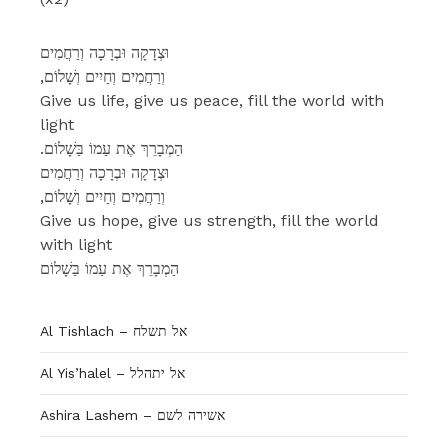
וּצְדָקָה וּבְרָכָה וְרַחֲמִים
,וְרַחֲמִים וְחַיִים וְשָׁלוֹם
Give us life, give us peace, fill the world with
light
.הַמְבָרֵךְ אֶת עַמוֹ בַּשָׁלוֹם
וּצְדָקָה וּבְרָכָה וְרַחֲמִים
,וְרַחֲמִים וְחַיִים וְשָׁלוֹם
Give us hope, give us strength, fill the world
with light
הַמְבָרֵךְ אֶת עַמוֹ בַּשָׁלוֹם
Al Tishlach – אל תשלח
Al Yis’halel – אל יתהלל
Ashira Lashem – אשירה לשם