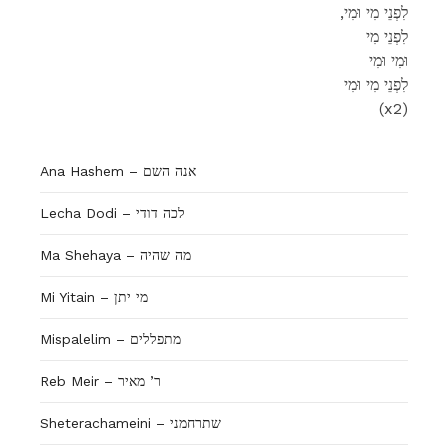
,לִפְנֵי מִי וּמִי
לִפְנֵי מִי
וּמִי וּמִי
לִפְנֵי מִי וּמִי
(x2)
Ana Hashem – אנה השם
Lecha Dodi – לכה דודי
Ma Shehaya – מה שהיה
Mi Yitain – מי יתן
Mispalelim – מתפללים
Reb Meir – ר’ מאיר
Sheterachameini – שתרחמני